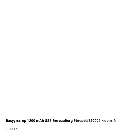
Вакууматор 1200 mAh USB BerezaBurg Bbvacbla120004, черный
1 990
р.